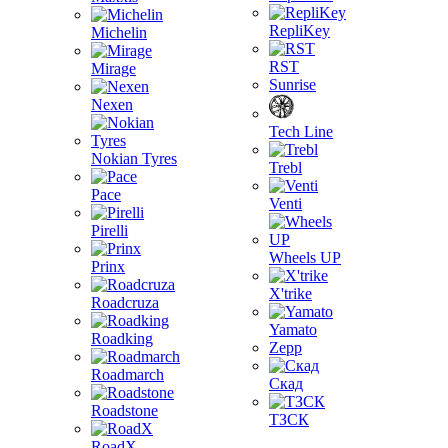
RepliKey
Michelin
RST
Mirage
Sunrise
Nexen
Tech Line
Nokian Tyres
Trebl
Pace
Venti
Pirelli
Wheels UP
Prinx
X'trike
Roadcruza
Yamato
Roadking
Zepp
Roadmarch
Скад
Roadstone
ТЗСК
RoadX