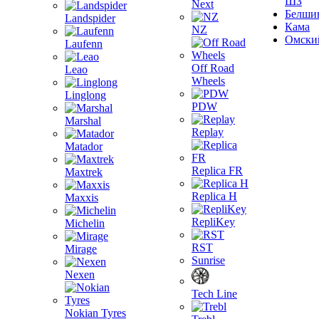
ШЗ
Next
Белши
Landspider
Кама
NZ
Омски
Laufenn
Off Road
Leao
Wheels
Linglong
PDW
Marshal
Replay
Matador
Replica FR
Maxtrek
Replica H
Maxxis
RepliKey
Michelin
RST
Mirage
Sunrise
Nexen
Tech Line
Nokian Tyres