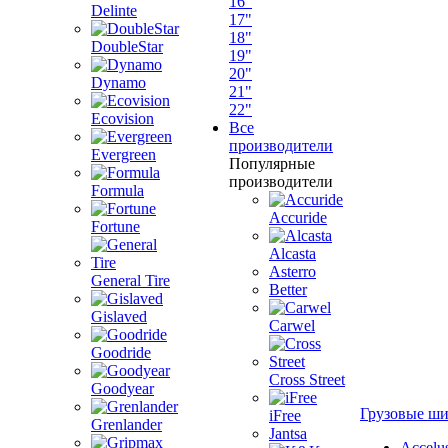
16"
Delinte
17"
18"
DoubleStar
19"
20"
Dynamo
21"
22"
Ecovision
Все
производители
Evergreen
Популярные
производители
Formula
Accuride
Fortune
Alcasta
Asterro
General Tire
Better
Gislaved
Carwel
Goodride
Cross Street
Goodyear
Грузовые ш
iFree
Grenlander
Jantsa
Accelu