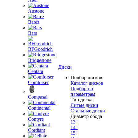
Austone
Barez
Bars
BFGoodrich
Bridgestone
Диски
Centara
Подбор дисков
Comforser
Каталог дисков
Подбор по
параметрам
Compasal
Тип диска
Литые диски
Continental
Стальные диски
Диаметр обода
Contyre
13"
14"
Cordiant
15"