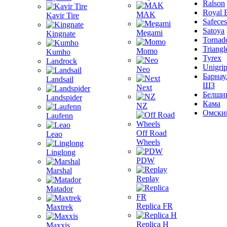
Ralson
Royal 
MAK
Kavir Tire
Safeces
Satoya
Megami
Kingnate
Tornad
Triangl
Momo
Kumho
Tyrex
Landrock
Unigri
Neo
Барнау
Landsail
ШЗ
Next
Белши
Landspider
Кама
NZ
Омски
Laufenn
Off Road
Leao
Wheels
Linglong
PDW
Marshal
Replay
Matador
Replica FR
Maxtrek
Replica H
Maxxis