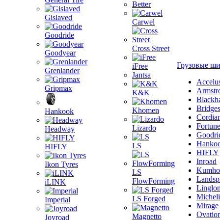
Better
Gislaved
Carwel
Goodride
Cross Street
Goodyear
Грузовые ш
iFree
Grenlander
Jantsa
Accelu
Gripmax
Armstr
K&K
Blackh
Bridge
Khomen
Hankook
Cordia
Fortun
Lizardo
Headway
Goodri
Hanko
LS
HIFLY
HIFLY
Inroad
Ikon Tyres
Kumho
LS
Landsp
FlowForming
iLINK
Linglo
Michel
LS Forged
Imperial
Mirage
Ovatio
Magnetto
Joyroad