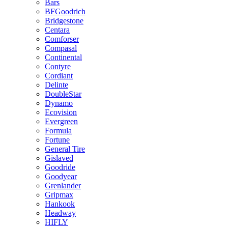
Bars
BFGoodrich
Bridgestone
Centara
Comforser
Compasal
Continental
Contyre
Cordiant
Delinte
DoubleStar
Dynamo
Ecovision
Evergreen
Formula
Fortune
General Tire
Gislaved
Goodride
Goodyear
Grenlander
Gripmax
Hankook
Headway
HIFLY