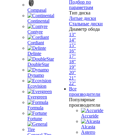
Подбор по
параметрам
Compasal
Тип диска
Литые диски
Continental
Стальные диски
Диаметр обода
Contyre
13"
14"
Cordiant
15"
16"
Delinte
17"
18"
DoubleStar
19"
20"
Dynamo
21"
22"
Ecovision
Все
производители
Evergreen
Популярные
производители
Formula
Accuride
Fortune
Alcasta
Asterro
General Tire