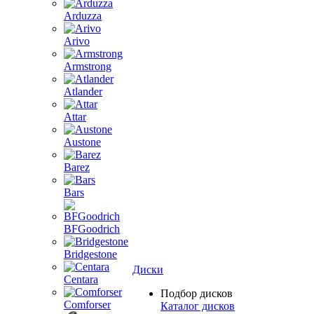
Arduzza
Arivo
Armstrong
Atlander
Attar
Austone
Barez
Bars
BFGoodrich
Bridgestone
Диски
Centara
Подбор дисков
Comforser
Каталог дисков