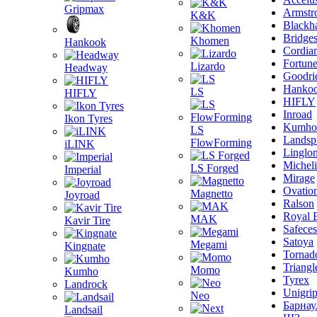
Gripmax
Armstr
K&K
Blackh
Bridge
Khomen
Hankook
Cordia
Fortun
Lizardo
Headway
Goodri
Hanko
LS
HIFLY
HIFLY
Inroad
Ikon Tyres
Kumho
LS
Landsp
FlowForming
iLINK
Linglo
Michel
LS Forged
Imperial
Mirage
Ovatio
Magnetto
Joyroad
Ralson
Royal 
MAK
Kavir Tire
Safeces
Satoya
Megami
Kingnate
Tornad
Triangl
Momo
Kumho
Tyrex
Landrock
Unigri
Neo
Барнау
Landsail