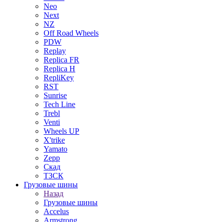
Neo
Next
NZ
Off Road Wheels
PDW
Replay
Replica FR
Replica H
RepliKey
RST
Sunrise
Tech Line
Trebl
Venti
Wheels UP
X'trike
Yamato
Zepp
Скад
ТЗСК
Грузовые шины
Назад
Грузовые шины
Accelus
Armstrong