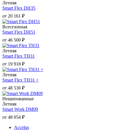
Летняя
Smart Flex DH35
от
20 161
₽
Всесезонная
Smart Flex DH51
от
46 500
₽
Летняя
Smart Flex TH31
от
19 918
₽
Летняя
Smart Flex TH31 +
от
48 530
₽
Нешипованные
Летняя
Smart Work DM09
от
48 054
₽
Accelus