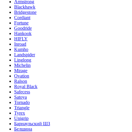
Armstrong
Blackhawk
Bridgestone
Cordiant
Fortune
Goodride
Hankook
HIFLY
Inroad
Kumho
Landspider
Linglong
Michelin
Mirage
Ovation
Ralson
Royal Black
Safecess
Satoya
Tornado
Triangle
Tyrex
Unigrip
Барнаульский ШЗ
Белшина