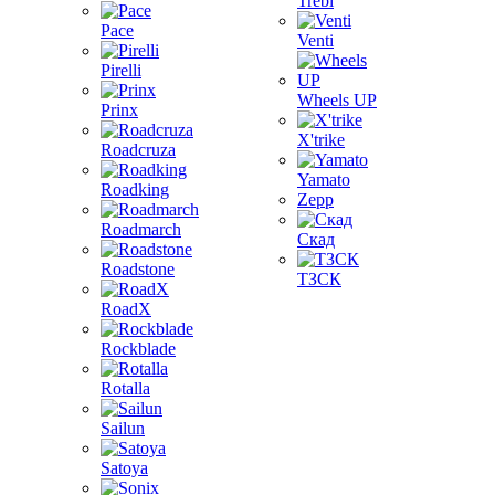
Trebl
Pace
Venti
Pirelli
Wheels UP
Prinx
X'trike
Roadcruza
Yamato
Roadking
Zepp
Roadmarch
Скад
Roadstone
ТЗСК
RoadX
Rockblade
Rotalla
Sailun
Satoya