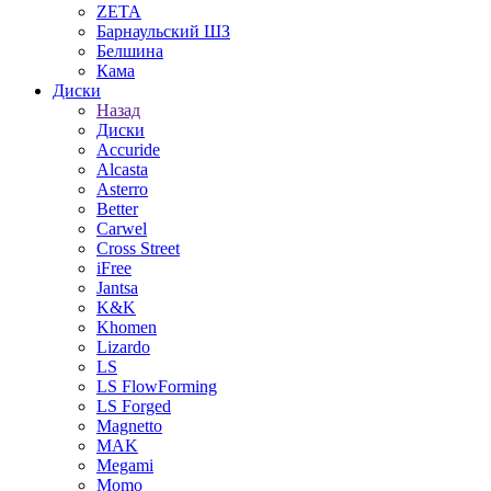
ZETA
Барнаульский ШЗ
Белшина
Кама
Диски
Назад
Диски
Accuride
Alcasta
Asterro
Better
Carwel
Cross Street
iFree
Jantsa
K&K
Khomen
Lizardo
LS
LS FlowForming
LS Forged
Magnetto
MAK
Megami
Momo