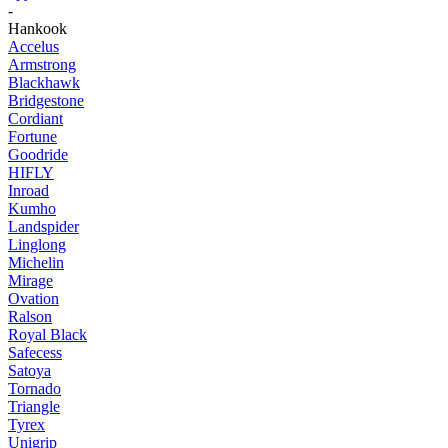
-
Hankook
Accelus
Armstrong
Blackhawk
Bridgestone
Cordiant
Fortune
Goodride
HIFLY
Inroad
Kumho
Landspider
Linglong
Michelin
Mirage
Ovation
Ralson
Royal Black
Safecess
Satoya
Tornado
Triangle
Tyrex
Unigrip