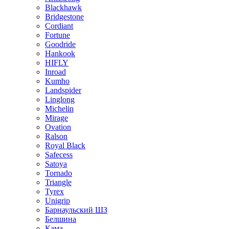
Blackhawk
Bridgestone
Cordiant
Fortune
Goodride
Hankook
HIFLY
Inroad
Kumho
Landspider
Linglong
Michelin
Mirage
Ovation
Ralson
Royal Black
Safecess
Satoya
Tornado
Triangle
Tyrex
Unigrip
Барнаульский ШЗ
Белшина
Кама