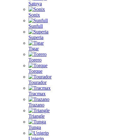
Satoya
Sonix
Sunfull
Superia
Tigar
Torero
Torque
Tourador
Tracmax
Trazano
Triangle
Tunga
Unigrip