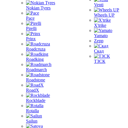
Venti
Nokian Tyres
Wheels UP
Pace
X'trike
Pirelli
Yamato
Prinx
Zepp
Roadcruza
Скад
Roadking
ТЗСК
Roadmarch
Roadstone
RoadX
Rockblade
Rotalla
Sailun