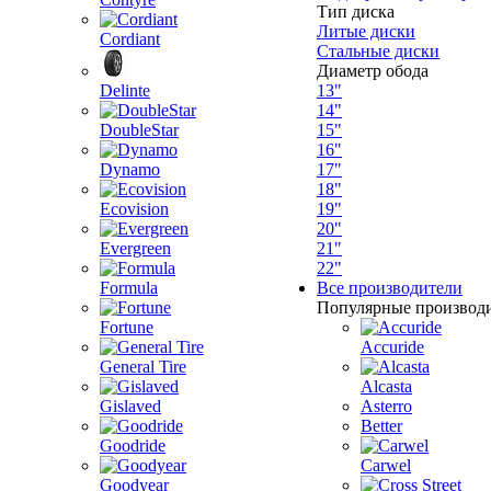
Тип диска
Литые диски
Cordiant
Стальные диски
Диаметр обода
Delinte
13"
14"
DoubleStar
15"
16"
Dynamo
17"
18"
Ecovision
19"
20"
Evergreen
21"
22"
Formula
Все производители
Популярные производ
Fortune
Accuride
General Tire
Alcasta
Gislaved
Asterro
Better
Goodride
Carwel
Goodyear