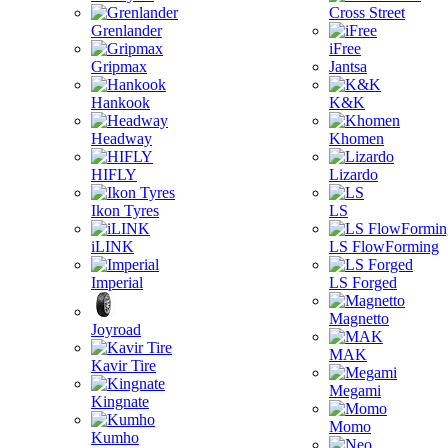
Cross Street
Grenlander
iFree
Gripmax
Jantsa
Hankook
K&K
Headway
Khomen
HIFLY
Lizardo
Ikon Tyres
LS
iLINK
LS FlowForming
Imperial
LS Forged
Magnetto
Joyroad
MAK
Kavir Tire
Megami
Kingnate
Momo
Kumho