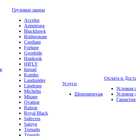
Грузовые шины
Accelus
Armstrong
Blackhawk
Bridgestone
Cordiant
Fortune
Goodride
Hankook
HIFLY
Inroad
Kumho
Оплата и Дост
Landspider
Услуги
Linglong
Условия 
Michelin
Шиномонтаж
Условия 
Mirage
Гарантия
Ovation
Ralson
Royal Black
Safecess
Satoya
Tornado
Triangle