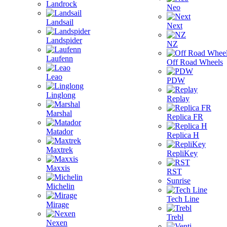
Landrock
Neo
Landsail
Next
Landspider
NZ
Laufenn
Off Road Wheels
Leao
PDW
Linglong
Replay
Marshal
Replica FR
Matador
Replica H
Maxtrek
RepliKey
Maxxis
RST
Sunrise
Michelin
Tech Line
Mirage
Trebl
Nexen