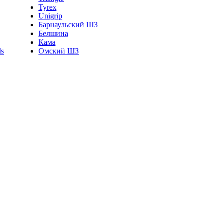
Tyrex
Unigrip
Барнаульский ШЗ
Белшина
Кама
Омский ШЗ