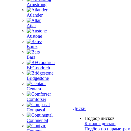
Armstrong
Atlander
Attar
Austone
Barez
Bars
BFGoodrich
Bridgestone
Centara
Comforser
Диски
Compasal
Подбор дисков
Continental
Каталог дисков
Подбор по параметрам
Contyre