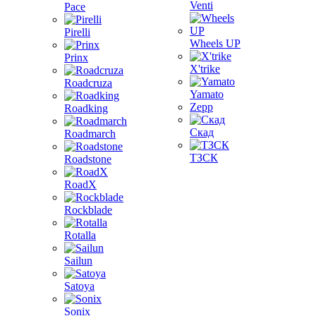
Venti
Pace
Pirelli
Wheels UP
Prinx
X'trike
Roadcruza
Yamato
Zepp
Roadking
Скад
Roadmarch
ТЗСК
Roadstone
RoadX
Rockblade
Rotalla
Sailun
Satoya
Sonix