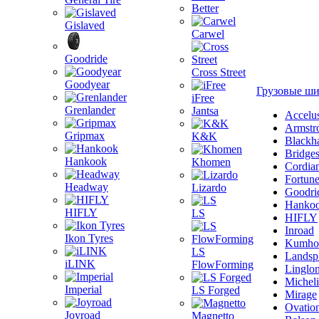
Better
Gislaved
Carwel
Goodride
Cross Street
Goodyear
Грузовые ш
iFree
Grenlander
Jantsa
Accelu
Armstr
Gripmax
K&K
Blackh
Bridge
Hankook
Khomen
Cordia
Fortun
Headway
Lizardo
Goodri
Hanko
HIFLY
LS
HIFLY
Inroad
Ikon Tyres
Kumho
LS
Landsp
iLINK
FlowForming
Linglo
Michel
Imperial
LS Forged
Mirage
Ovatio
Joyroad
Magnetto