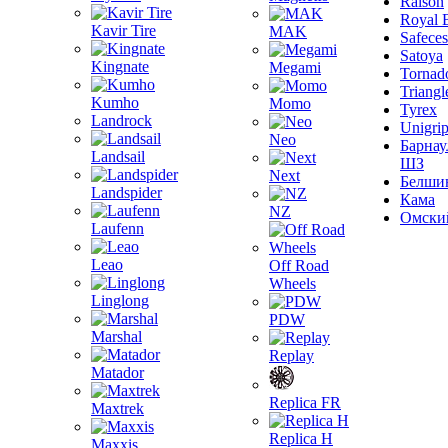
Ralson
Royal 
Kavir Tire
MAK
Safeces
Satoya
Kingnate
Megami
Tornad
Triangl
Kumho
Momo
Tyrex
Landrock
Unigri
Neo
Барнау
Landsail
ШЗ
Next
Белши
Landspider
Кама
NZ
Омски
Laufenn
Leao
Off Road
Wheels
Linglong
PDW
Marshal
Replay
Matador
Replica FR
Maxtrek
Replica H
Maxxis