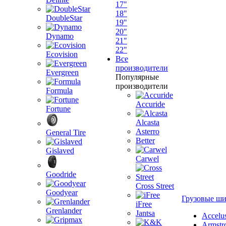
17"
18"
DoubleStar
19"
20"
Dynamo
21"
22"
Ecovision
Все
производители
Evergreen
Популярные
производители
Formula
Accuride
Fortune
Alcasta
Asterro
General Tire
Better
Gislaved
Carwel
Goodride
Cross Street
Goodyear
Грузовые ш
iFree
Grenlander
Jantsa
Accelu
Armstr