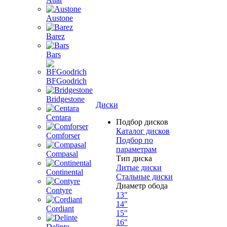
Austone
Barez
Bars
BFGoodrich
Bridgestone
Диски
Centara
Подбор дисков
Каталог дисков
Comforser
Подбор по
параметрам
Compasal
Тип диска
Литые диски
Continental
Стальные диски
Диаметр обода
Contyre
13"
14"
Cordiant
15"
16"
Delinte