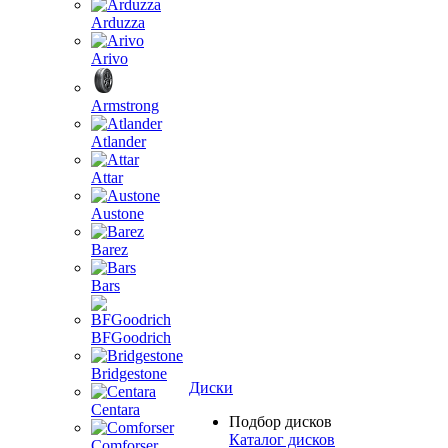
Arduzza
Arivo
Armstrong
Atlander
Attar
Austone
Barez
Bars
BFGoodrich
Bridgestone
Диски
Centara
Подбор дисков
Каталог дисков
Comforser