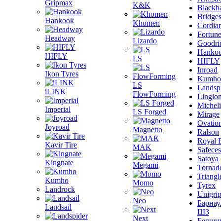
Gripmax
K&K
Blackh
Bridge
Hankook
Khomen
Cordia
Fortun
Headway
Lizardo
Goodri
Hanko
HIFLY
LS
HIFLY
Inroad
Ikon Tyres
Kumho
LS
Landsp
iLINK
FlowForming
Linglo
Michel
Imperial
LS Forged
Mirage
Ovatio
Joyroad
Magnetto
Ralson
Royal 
Kavir Tire
MAK
Safeces
Satoya
Kingnate
Megami
Tornad
Triangl
Kumho
Momo
Tyrex
Landrock
Unigri
Neo
Барнау
Landsail
ШЗ
Next
Белши