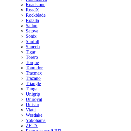
Roadstone
RoadX
Rockblade
Rotalla
Sailun
Satoya
Sonix
Sunfull
Superia
Tigar
Torero
Torque
Tourador
Tracmax
Trazano
Triangle
Tunga
Unigrip
Uniroyal
Unistar
Viatti
Westlake
Yokohama
ZETA
Барнаульский ШЗ