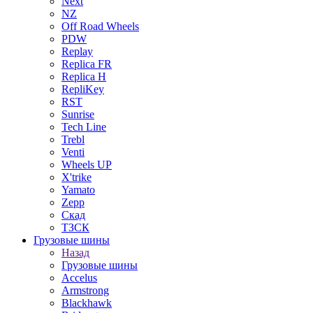
Next
NZ
Off Road Wheels
PDW
Replay
Replica FR
Replica H
RepliKey
RST
Sunrise
Tech Line
Trebl
Venti
Wheels UP
X'trike
Yamato
Zepp
Скад
ТЗСК
Грузовые шины
Назад
Грузовые шины
Accelus
Armstrong
Blackhawk