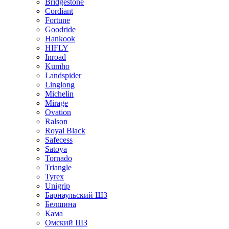
Bridgestone
Cordiant
Fortune
Goodride
Hankook
HIFLY
Inroad
Kumho
Landspider
Linglong
Michelin
Mirage
Ovation
Ralson
Royal Black
Safecess
Satoya
Tornado
Triangle
Tyrex
Unigrip
Барнаульский ШЗ
Белшина
Кама
Омский ШЗ