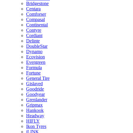
Bridgestone
Centara
Comforser
Compasal
Continental
Contyre
Cordiant
Delinte
DoubleStar
Dynamo
Ecovision
Evergreen
Formula
Fortune
General Tire
Gislaved
Goodride
Goodyear
Grenlander
Gripmax
Hankook
Headway
HIFLY
Ikon Tyres
iLINK