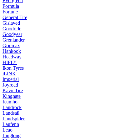
Evergreen
Formula
Fortune
General Tire
Gislaved
Goodride
Goodyear
Grenlander
Gripmax
Hankook
Headway
HIFLY
Ikon Tyres
iLINK
Imperial
Joyroad
Kavir Tire
Kingnate
Kumho
Landrock
Landsail
Landspider
Laufenn
Leao
Linglong