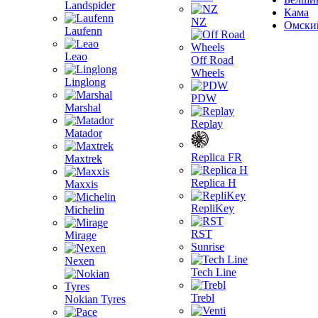
Landspider
Кама
NZ
Омски
Laufenn
Leao
Off Road
Wheels
Linglong
PDW
Marshal
Replay
Matador
Replica FR
Maxtrek
Replica H
Maxxis
RepliKey
Michelin
RST
Mirage
Sunrise
Nexen
Tech Line
Trebl
Nokian Tyres