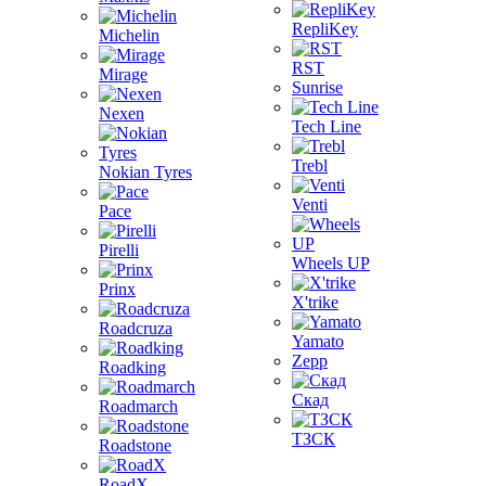
RepliKey
Michelin
RST
Mirage
Sunrise
Nexen
Tech Line
Trebl
Nokian Tyres
Venti
Pace
Pirelli
Wheels UP
Prinx
X'trike
Roadcruza
Yamato
Zepp
Roadking
Скад
Roadmarch
ТЗСК
Roadstone
RoadX