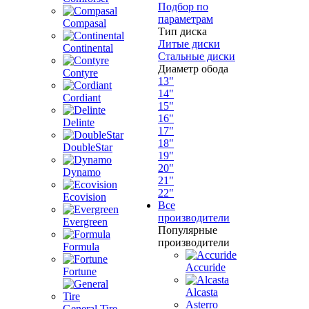
Подбор по
параметрам
Compasal
Тип диска
Литые диски
Continental
Стальные диски
Диаметр обода
Contyre
13"
14"
Cordiant
15"
16"
Delinte
17"
18"
DoubleStar
19"
20"
Dynamo
21"
22"
Ecovision
Все
производители
Evergreen
Популярные
производители
Formula
Accuride
Fortune
Alcasta
Asterro
General Tire