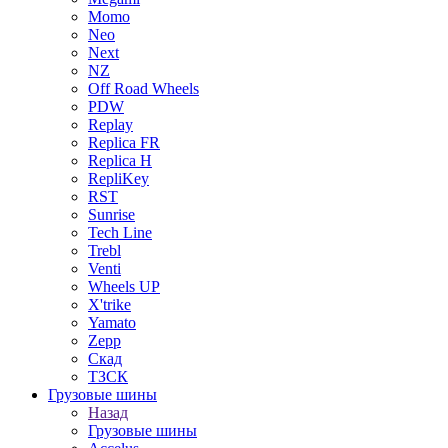
Momo
Neo
Next
NZ
Off Road Wheels
PDW
Replay
Replica FR
Replica H
RepliKey
RST
Sunrise
Tech Line
Trebl
Venti
Wheels UP
X'trike
Yamato
Zepp
Скад
ТЗСК
Грузовые шины
Назад
Грузовые шины