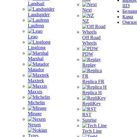
Барнау
Landsail
ШЗ
Next
Белши
Landspider
Кама
NZ
Омски
Laufenn
Leao
Off Road
Wheels
Linglong
PDW
Marshal
Replay
Matador
Maxtrek
Replica FR
Maxxis
Replica H
Michelin
RepliKey
Mirage
RST
Sunrise
Nexen
Tech Line