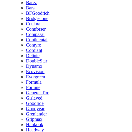
Barez
Bars
BFGoodrich
Bridgestone
Centara
Comforser
Compasal
Continental
Contyre
Cordiant
Delinte
DoubleStar
Dynamo
Ecovision
Evergreen
Formula
Fortune
General Tire
Gislaved
Goodride
Goodyear
Grenlander
Gripmax
Hankook
Headway