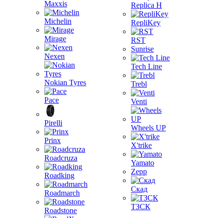
Maxxis
Replica H
Michelin
RepliKey
Mirage
RST
Sunrise
Nexen
Tech Line
Nokian Tyres
Trebl
Pace
Venti
Pirelli
Wheels UP
Prinx
X'trike
Roadcruza
Yamato
Zepp
Roadking
Скад
Roadmarch
ТЗСК
Roadstone