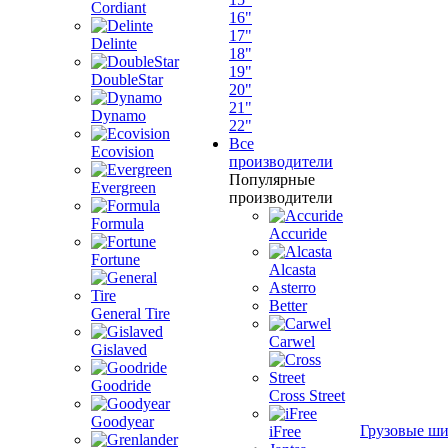
Cordiant
16"
17"
Delinte
18"
19"
DoubleStar
20"
21"
Dynamo
22"
Все
Ecovision
производители
Популярные
Evergreen
производители
Formula
Accuride
Fortune
Alcasta
Asterro
Better
General Tire
Carwel
Gislaved
Goodride
Cross Street
Goodyear
Грузовые ш
iFree