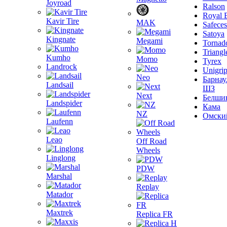
Joyroad
Ralson
Royal 
Kavir Tire
MAK
Safeces
Satoya
Kingnate
Megami
Tornad
Triangl
Kumho
Momo
Tyrex
Landrock
Unigri
Neo
Барнау
Landsail
ШЗ
Next
Белши
Landspider
Кама
NZ
Омски
Laufenn
Leao
Off Road
Wheels
Linglong
PDW
Marshal
Replay
Matador
Maxtrek
Replica FR