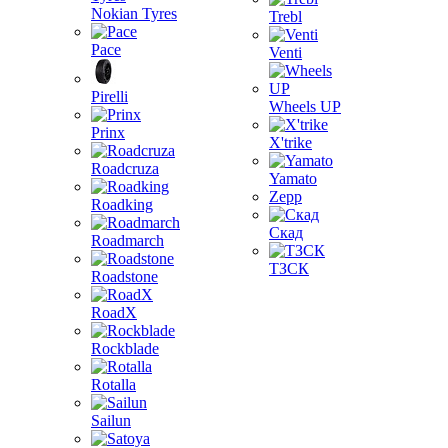
Nokian Tyres
Trebl
Pace
Venti
Pirelli
Wheels UP
Prinx
X'trike
Roadcruza
Yamato
Zepp
Roadking
Скад
Roadmarch
ТЗСК
Roadstone
RoadX
Rockblade
Rotalla
Sailun