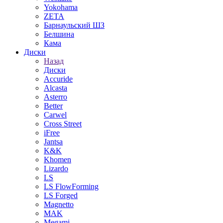
Yokohama
ZETA
Барнаульский ШЗ
Белшина
Кама
Диски
Назад
Диски
Accuride
Alcasta
Asterro
Better
Carwel
Cross Street
iFree
Jantsa
K&K
Khomen
Lizardo
LS
LS FlowForming
LS Forged
Magnetto
MAK
Megami