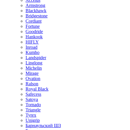
Accelus
Armstrong
Blackhawk
Bridgestone
Cordiant
Fortune
Goodride
Hankook
HIFLY
Inroad
Kumho
Landspider
Linglong
Michelin
Mirage
Ovation
Ralson
Royal Black
Safecess
Satoya
Tornado
Triangle
Tyrex
Unigrip
Барнаульский ШЗ