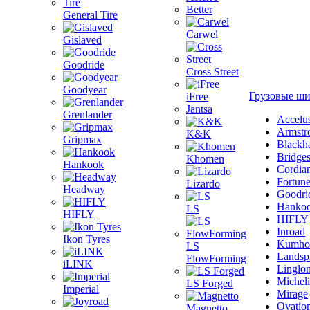
Better
General Tire
Carwel
Gislaved
Goodride
Cross Street
Goodyear
Грузовые ш
iFree
Jantsa
Grenlander
Accelu
Armstr
K&K
Gripmax
Blackh
Bridge
Khomen
Hankook
Cordia
Fortun
Lizardo
Headway
Goodri
Hanko
LS
HIFLY
HIFLY
Inroad
Ikon Tyres
Kumho
LS
Landsp
FlowForming
iLINK
Linglo
Michel
LS Forged
Imperial
Mirage
Ovatio
Magnetto