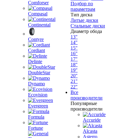
Comforser
Подбор по
параметрам
Compasal
Тип диска
Литые диски
Continental
Стальные диски
Диаметр обода
13"
Contyre
14"
15"
Cordiant
16"
17"
Delinte
18"
19"
DoubleStar
20"
21"
Dynamo
22"
Все
Ecovision
производители
Популярные
Evergreen
производители
Formula
Accuride
Fortune
Alcasta
Asterro