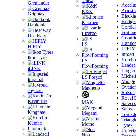
Jantsa
Grenlander
Accelu
Armstr
K&K
Gripmax
Blackh
Bridge
Khomen
Hankook
Cordia
Fortun
Lizardo
Headway
Goodri
Hanko
LS
HIFLY
HIFLY
Inroad
Ikon Tyres
Kumho
LS
Landsp
FlowForming
iLINK
Linglo
Michel
LS Forged
Imperial
Mirage
Ovatio
Magnetto
Joyroad
Ralson
Royal 
Kavir Tire
MAK
Safeces
Satoya
Kingnate
Megami
Tornad
Triangl
Kumho
Momo
Tyrex
Landrock
Unigri
Neo