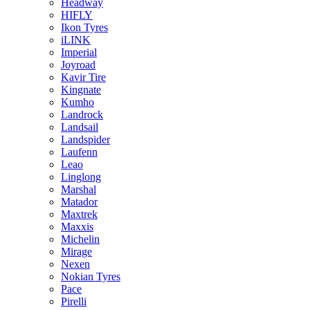
Headway
HIFLY
Ikon Tyres
iLINK
Imperial
Joyroad
Kavir Tire
Kingnate
Kumho
Landrock
Landsail
Landspider
Laufenn
Leao
Linglong
Marshal
Matador
Maxtrek
Maxxis
Michelin
Mirage
Nexen
Nokian Tyres
Pace
Pirelli