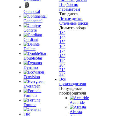
Подбор по
параметрам
Compasal
Тип диска
Литые диски
Continental
Стальные диски
Диаметр обода
Contyre
13"
14"
Cordiant
15"
16"
Delinte
17"
18"
DoubleStar
19"
20"
Dynamo
21"
22"
Ecovision
Все
производители
Evergreen
Популярные
производители
Formula
Accuride
Fortune
Alcasta