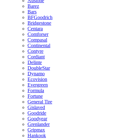
Austone
Barez
Bars
BFGoodrich
Bridgestone
Centara
Comforser
Compasal
Continental
Contyre
Cordiant
Delinte
DoubleStar
Dynamo
Ecovision
Evergreen
Formula
Fortune
General Tire
Gislaved
Goodride
Goodyear
Grenlander
Gripmax
Hankook