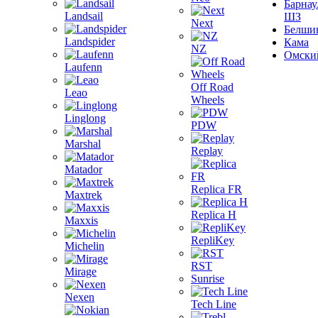
Барнау
Landsail
ШЗ
Next
Белши
Landspider
Кама
NZ
Омски
Laufenn
Off Road
Leao
Wheels
Linglong
PDW
Marshal
Replay
Matador
Replica FR
Maxtrek
Replica H
Maxxis
RepliKey
Michelin
RST
Mirage
Sunrise
Nexen
Tech Line