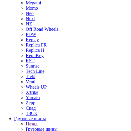
Megami
Momo
Neo
Next
NZ
Off Road Wheels
PDW
Replay
Replica FR
Replica H
RepliKey
RST
Sunrise
Tech Line
Trebl
Venti
Wheels UP
X'trike
Yamato
Zepp
Скад
ТЗСК
Грузовые шины
Назад
Грузовые шины