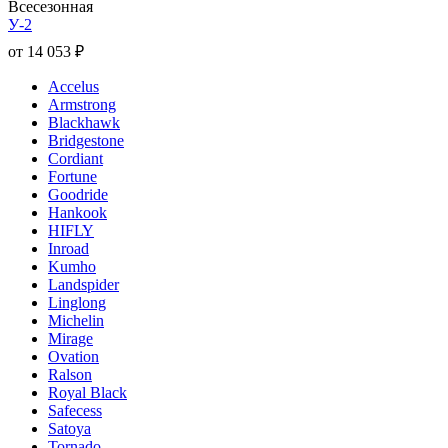
Всесезонная
У-2
от
14 053
₽
Accelus
Armstrong
Blackhawk
Bridgestone
Cordiant
Fortune
Goodride
Hankook
HIFLY
Inroad
Kumho
Landspider
Linglong
Michelin
Mirage
Ovation
Ralson
Royal Black
Safecess
Satoya
Tornado