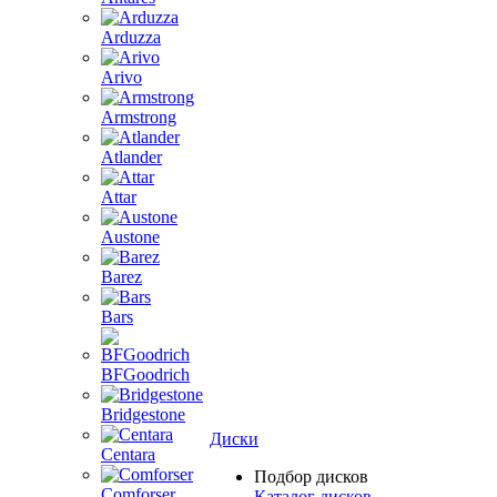
Arduzza
Arivo
Armstrong
Atlander
Attar
Austone
Barez
Bars
BFGoodrich
Bridgestone
Диски
Centara
Подбор дисков
Comforser
Каталог дисков