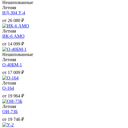
Нешипованные
Летняя
ИД-304 У-4
от
26 080
₽
Летняя
ИК-6 АМО
от
14 099
₽
Нешипованные
Летняя
О-40БМ-1
от
17 009
₽
Летняя
О-164
от
19 964
₽
Летняя
ОИ-73Б
от
19 746
₽