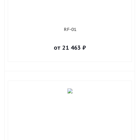
RF-01
от
21 463
₽