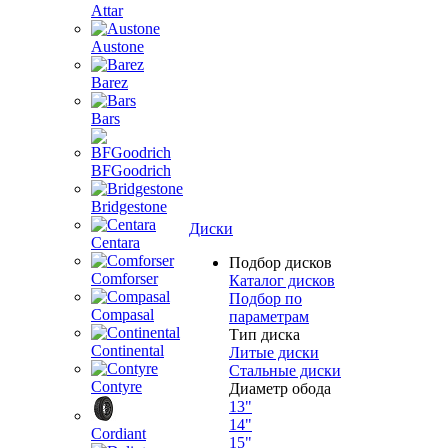
Attar
Austone
Barez
Bars
BFGoodrich
Bridgestone
Диски
Centara
Подбор дисков
Comforser
Каталог дисков
Подбор по
Compasal
параметрам
Тип диска
Continental
Литые диски
Стальные диски
Contyre
Диаметр обода
13"
14"
Cordiant
15"