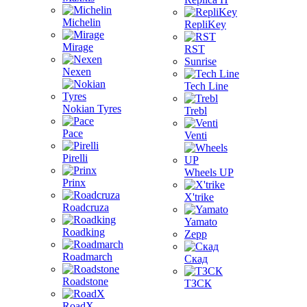
Michelin
RepliKey
Mirage
RST
Sunrise
Nexen
Tech Line
Nokian Tyres
Trebl
Pace
Venti
Pirelli
Wheels UP
Prinx
X'trike
Roadcruza
Yamato
Roadking
Zepp
Roadmarch
Скад
Roadstone
ТЗСК
RoadX