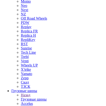
Momo
Neo
Next
NZ
Off Road Wheels
PDW
Replay
Replica FR
Replica H
RepliKey
RST
Sunrise
Tech Line
Trebl
Venti
Wheels UP
X'trike
Yamato
Zepp
Скад
ТЗСК
Грузовые шины
Назад
Грузовые шины
Accelus