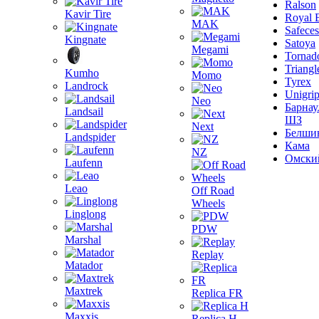
Ralson
Kavir Tire
Royal 
MAK
Safeces
Kingnate
Satoya
Megami
Tornad
Triangl
Kumho
Momo
Tyrex
Landrock
Unigri
Neo
Барнау
Landsail
ШЗ
Next
Белши
Landspider
Кама
NZ
Омски
Laufenn
Leao
Off Road
Wheels
Linglong
PDW
Marshal
Replay
Matador
Maxtrek
Replica FR
Maxxis
Replica H