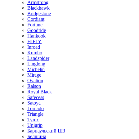
Armstrong
Blackhawk
Bridgestone
Cordiant
Fortune
Goodride
Hankook
HIFLY
Inroad
Kumho
Landspider
Linglong
Michelin
Mirage
Ovation
Ralson
Royal Black
Safecess
Satoya
Tornado
Triangle
Tyrex
Unigrip
Барнаульский ШЗ
Белшина