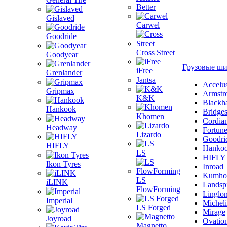
Better
Gislaved
Carwel
Goodride
Cross Street
Goodyear
Грузовые ш
iFree
Grenlander
Jantsa
Accelu
Gripmax
Armstr
K&K
Blackh
Hankook
Bridge
Khomen
Cordia
Headway
Fortun
Lizardo
Goodri
HIFLY
Hanko
LS
HIFLY
Ikon Tyres
Inroad
Kumho
LS
iLINK
Landsp
FlowForming
Linglo
Imperial
Michel
LS Forged
Mirage
Joyroad
Ovatio
Magnetto