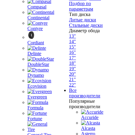
Подбор по
Compasal
параметрам
Тип диска
Continental
Литые диски
Стальные диски
Contyre
Диаметр обода
13"
14"
Cordiant
15"
16"
Delinte
17"
18"
DoubleStar
19"
20"
Dynamo
21"
22"
Ecovision
Все
производители
Evergreen
Популярные
производители
Formula
Accuride
Fortune
Alcasta
Asterro
General Tire