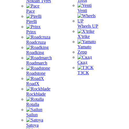
Trebl
Nokian Tyres
Venti
Pace
Pirelli
Wheels UP
Prinx
X'trike
Roadcruza
Yamato
Zepp
Roadking
Скад
Roadmarch
ТЗСК
Roadstone
RoadX
Rockblade
Rotalla
Sailun
Satoya