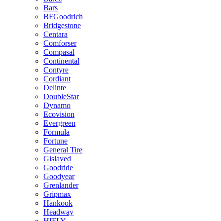
Bars
BFGoodrich
Bridgestone
Centara
Comforser
Compasal
Continental
Contyre
Cordiant
Delinte
DoubleStar
Dynamo
Ecovision
Evergreen
Formula
Fortune
General Tire
Gislaved
Goodride
Goodyear
Grenlander
Gripmax
Hankook
Headway
HIFLY