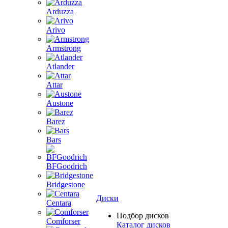
Arduzza
Arivo
Armstrong
Atlander
Attar
Austone
Barez
Bars
BFGoodrich
Bridgestone
Диски
Centara
Подбор дисков
Comforser
Каталог дисков