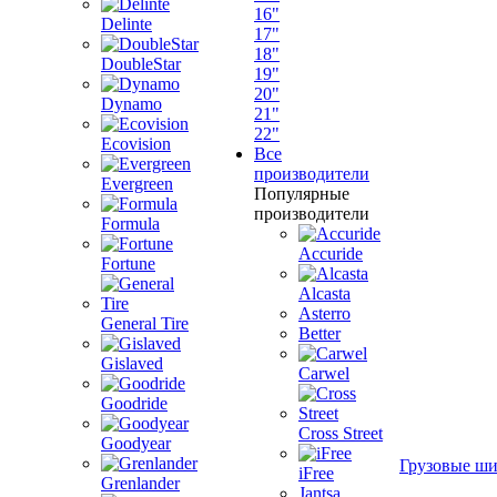
16"
Delinte
17"
18"
DoubleStar
19"
20"
Dynamo
21"
22"
Ecovision
Все
производители
Evergreen
Популярные
производители
Formula
Accuride
Fortune
Alcasta
Asterro
General Tire
Better
Gislaved
Carwel
Goodride
Cross Street
Goodyear
Грузовые ш
iFree
Grenlander
Jantsa