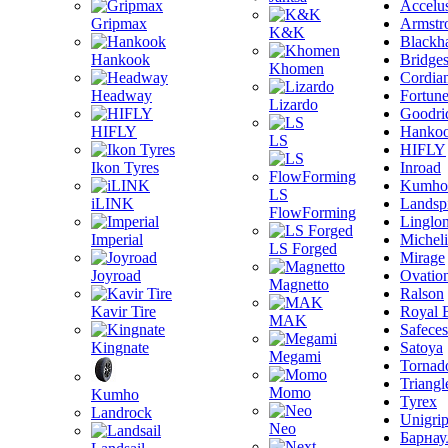
Accelu
Gripmax
Armstr
K&K
Blackh
Hankook
Bridge
Khomen
Cordia
Headway
Fortun
Lizardo
Goodri
HIFLY
Hanko
LS
HIFLY
Ikon Tyres
Inroad
Kumho
LS
iLINK
Landsp
FlowForming
Linglo
Imperial
Michel
LS Forged
Mirage
Joyroad
Ovatio
Magnetto
Ralson
Kavir Tire
Royal 
MAK
Safeces
Kingnate
Satoya
Megami
Tornad
Triangl
Momo
Kumho
Tyrex
Landrock
Unigri
Neo
Барнау