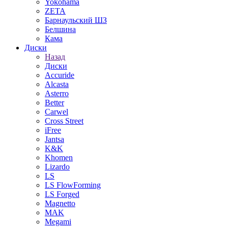
Yokohama
ZETA
Барнаульский ШЗ
Белшина
Кама
Диски
Назад
Диски
Accuride
Alcasta
Asterro
Better
Carwel
Cross Street
iFree
Jantsa
K&K
Khomen
Lizardo
LS
LS FlowForming
LS Forged
Magnetto
MAK
Megami