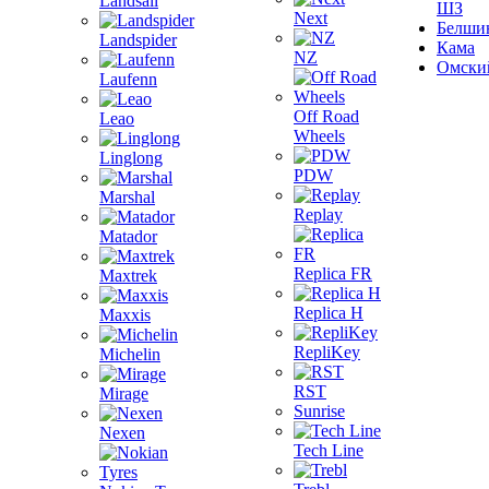
Landsail
ШЗ
Next
Белши
Landspider
Кама
NZ
Омски
Laufenn
Off Road
Leao
Wheels
Linglong
PDW
Marshal
Replay
Matador
Replica FR
Maxtrek
Replica H
Maxxis
RepliKey
Michelin
RST
Mirage
Sunrise
Nexen
Tech Line