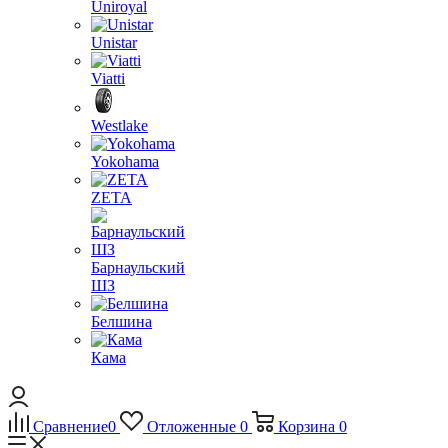
Uniroyal
Unistar
Viatti
Westlake
Yokohama
ZETA
Барнаульский
ШЗ
Белшина
Кама
Сравнение
0
Отложенные
0
Корзина
0